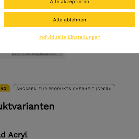
Preis inkl. MwSt.
zzgl. Versandkosten
Individuelle Einstellungen
UNG
ANGABEN ZUR PRODUKTSICHERHEIT (GPSR):
uktvarianten
ld Acryl