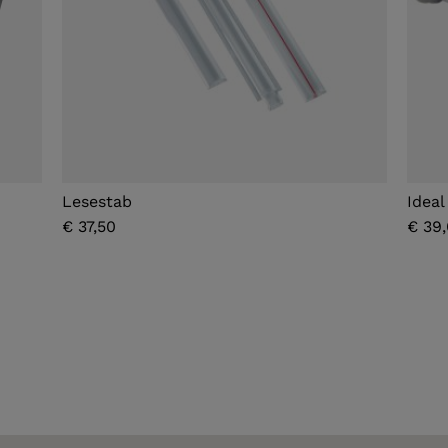
Lesestab
Idea
€ 37,50
€ 39