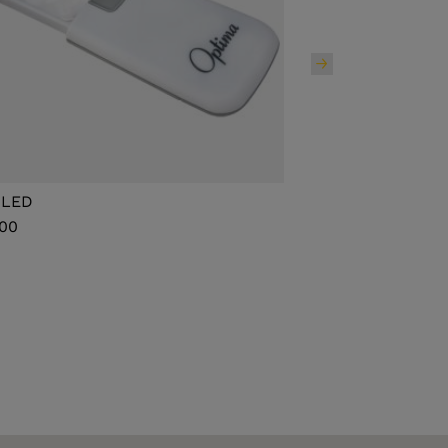
l LED
System vario PLU
,00
€ 56,00