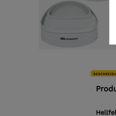
BESCHREIB
Prod
Hellfe