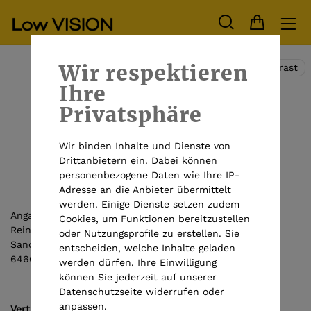
Wir respektieren
Hoher Kontrast
Ihre
Privatsphäre
Impressum
Wir binden Inhalte und Dienste von
Drittanbietern ein. Dabei können
personenbezogene Daten wie Ihre IP-
Adresse an die Anbieter übermittelt
werden. Einige Dienste setzen zudem
Angaben gemäß § 5 TMG:
Cookies, um Funktionen bereitzustellen
Reinecker Vision GmbH
oder Nutzungsprofile zu erstellen. Sie
Sandwiesenstraße 19
entscheiden, welche Inhalte geladen
64665 Alsbach-Hähnlein
werden dürfen. Ihre Einwilligung
können Sie jederzeit auf unserer
Datenschutzseite widerrufen oder
anpassen.
Vertreten durch: