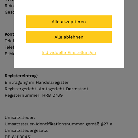
Reinecker Vision GmbH, vertreten durch die
Geschäftsführer Max Reinecker und Meike Reinecker
Kontakt:
Telefon: 06257 9311-0
Telefax: 06257 9311-8008
Individuelle Einstellungen
E-Mail: info@reineckervision.de
Registereintrag:
Eintragung im Handelsregister.
Registergericht: Amtsgericht Darmstadt
Registernummer: HRB 2769
Umsatzsteuer:
Umsatzsteuer-Identifikationsnummer gemäß §27 a
Umsatzsteuergesetz:
DE 811130451