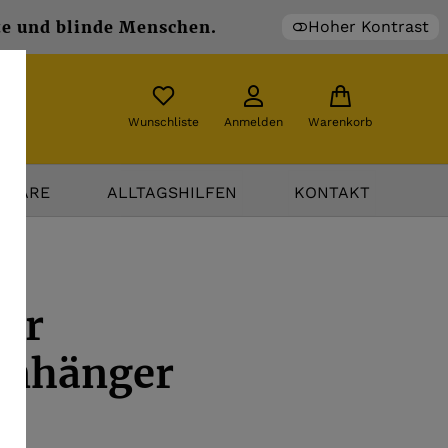
Hoher Kontrast
te und blinde Menschen.
Wunschliste
Anmelden
Warenkorb
TWARE
ALLTAGSHILFEN
KONTAKT
er
anhänger