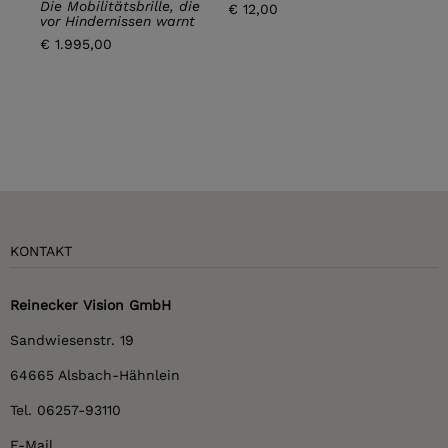
Die Mobilitätsbrille, die
€ 12,00
€ 18
vor Hindernissen warnt
€ 1.995,00
KONTAKT
Reinecker Vision GmbH
Sandwiesenstr. 19
64665 Alsbach-Hähnlein
Tel. 06257-93110
E-Mail