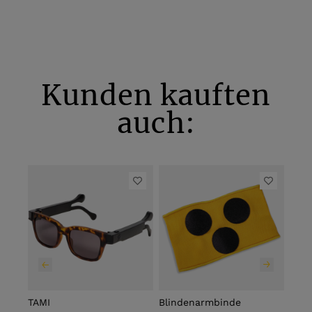
Kunden kauften
auch:
TAMI
Blindenarmbinde
Spr