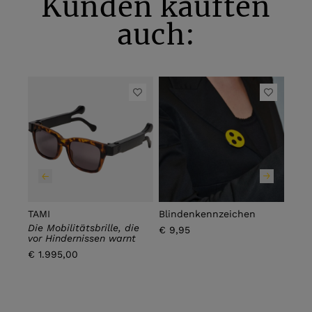
Kunden kauften
auch:
TAMI
Blindenkennzeichen
Blin
Die Mobilitätsbrille, die
€ 9,95
€ 12
vor Hindernissen warnt
€ 1.995,00