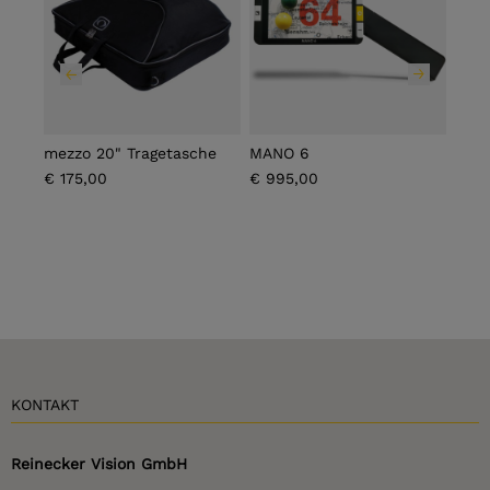
mezzo 20" Tragetasche
MANO 6
MAN
€ 175,00
€ 995,00
€ 1.
KONTAKT
Reinecker Vision GmbH