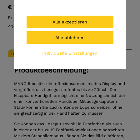
€ 795,00
Preis inkl. MwSt.
zzgl. Versandkosten
Individuelle Einstellungen
BESCHREIBUNG
ANGABEN ZUR PRODUKTSICHERHEIT (G
Produktbeschreibung:
MANO 5 besitzt ein reflexionsarmes, mattes Display und
vergrößert das Lesegut ­stufenlos bis zu 20fach. Der
klappbare Handgriff ermöglicht eine Nutzung ähnlich ­der
einer konventionellen Handlupe. Mit ausgeklapptem
Stativ können Sie auch unter der Lupe schreiben, ohne
sie gleichzeitig in der Hand halten zu müssen.
Sie können das Lesegut sowohl in Echtfarben als auch
in einer der ­bis zu 19 Fehlfarbkombinationen betrachten.
Mit dem Standbildmodus können Sie das Bild einfrieren,