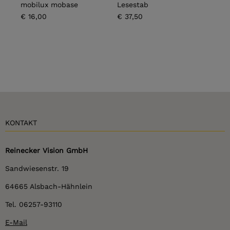
mobilux mobase
Lesestab
Idea
€ 16,00
€ 37,50
€ 39
KONTAKT
Reinecker Vision GmbH
Sandwiesenstr. 19
64665 Alsbach-Hähnlein
Tel. 06257-93110
E-Mail