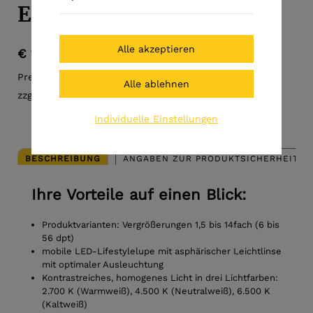
ERGO Lux MP mobil
€ 124,00
Preis inkl. MwSt.
zzgl. Versandkosten
Individuelle Einstellungen
BESCHREIBUNG
ANGABEN ZUR PRODUKTSICHERHEIT (G
Ihre Vorteile auf einen Blick:
Produktvarianten: Vergrößerungen 1,5 bis 14fach (6 bis
56 dpt)
mobile LED-Lifestylelupe mit asphärischer Leichtlinse
mit optimaler Ausleuchtung
Kontrastreiches, homogenes Licht in drei Lichtfarben:
2.700 K (Warmweiß), 4.500 K (Neutralweiß), 6.500 K
(Kaltweiß)