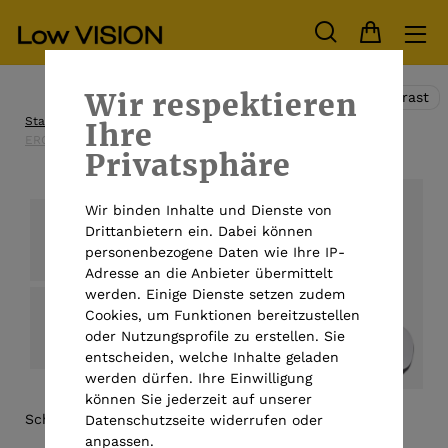
Wir respektieren
Hoher Kontrast
Startseite
Alle Produkte
Lesehilfen
optische Lupen
Ihre
ERGO Lux MP mobil
Privatsphäre
Wir binden Inhalte und Dienste von
Drittanbietern ein. Dabei können
personenbezogene Daten wie Ihre IP-
Adresse an die Anbieter übermittelt
werden. Einige Dienste setzen zudem
Cookies, um Funktionen bereitzustellen
oder Nutzungsprofile zu erstellen. Sie
entscheiden, welche Inhalte geladen
werden dürfen. Ihre Einwilligung
können Sie jederzeit auf unserer
Schweizer
Datenschutzseite widerrufen oder
anpassen.