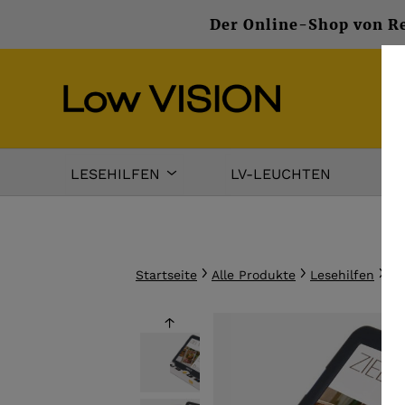
Der Online-Shop von Re
LESEHILFEN
LV-LEUCHTEN
DA
Startseite
Alle Produkte
Lesehilfen
el