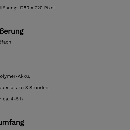
lösung: 1280 x 720 Pixel
ößerung
28fach
olymer-Akku,
auer bis zu 3 Stunden,
 ca. 4-5 h
rumfang