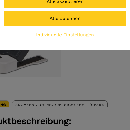
€ 1.195,00
Preis inkl. MwSt.
zzgl. Versandkosten
Individuelle Einstellungen
UNG
ANGABEN ZUR PRODUKTSICHERHEIT (GPSR):
uktbeschreibung: