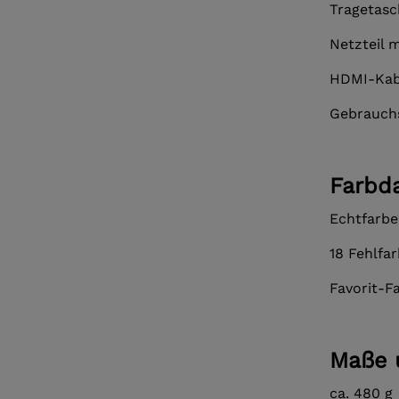
Tragetasc
Netzteil 
HDMI-Kab
Gebrauch
Farbda
Echtfarb
18 Fehlfa
Favorit-F
Maße 
ca. 480 g