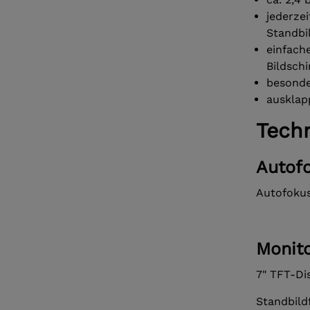
jederze
Standbi
einfach
Bildsch
besonde
ausklap
Tech
Autof
Autofoku
Monit
7" TFT-Di
Standbild