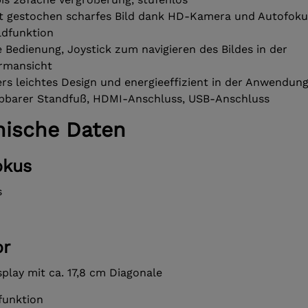
it gestochen scharfes Bild dank HD-Kamera und Autofoku
ldfunktion
e Bedienung, Joystick zum navigieren des Bildes in der
irmansicht
rs leichtes Design und energieeffizient in der Anwendun
pbarer Standfuß, HDMI-Anschluss, USB-Anschluss
nische Daten
okus
s
or
splay mit ca. 17,8 cm Diagonale
funktion