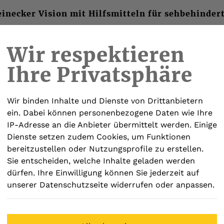
inecker Vision mit Hilfsmitteln für sehbehinder
Wir respektieren
Ihre Privatsphäre
ISY-PLAYER
ELEKTRONISCHE BRILLEN
SOF
Wir binden Inhalte und Dienste von Drittanbietern
ein. Dabei können personenbezogene Daten wie Ihre
IP-Adresse an die Anbieter übermittelt werden. Einige
Dienste setzen zudem Cookies, um Funktionen
bereitzustellen oder Nutzungsprofile zu erstellen.
ektronische Lesehilfen
MANO XL
Sie entscheiden, welche Inhalte geladen werden
dürfen. Ihre Einwilligung können Sie jederzeit auf
Reinecker Vision
unserer Datenschutzseite widerrufen oder anpassen.
MANO XL