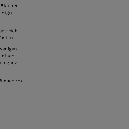
28facher
esign.
streich.
Tasten.
 wenigen
einfach
en ganz
ildschirm