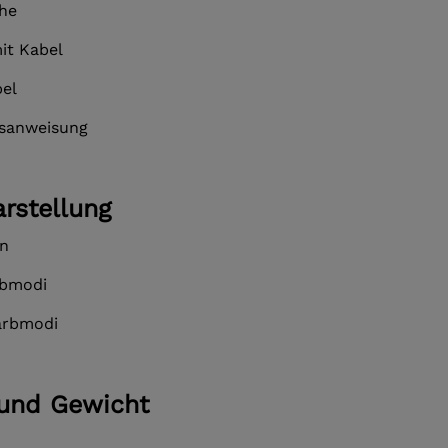
he
mit Kabel
el
sanweisung
rstellung
en
rbmodi
arbmodi
und Gewicht