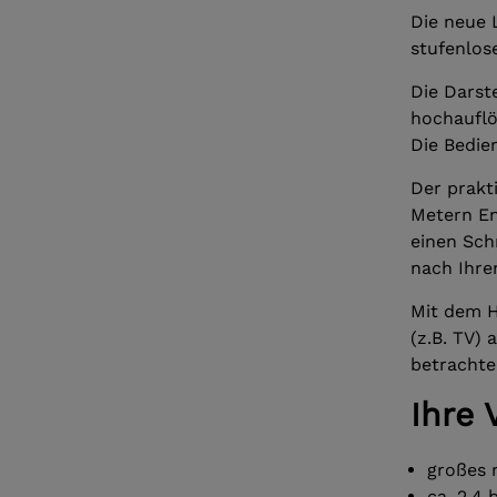
Die neue 
stufenlos
Die Darst
hochauflö
Die Bedie
Der prakt
Metern En
einen Sc
nach Ihre
Mit dem H
(z.B. TV)
betrachte
Ihre 
großes m
ca. 2,4 