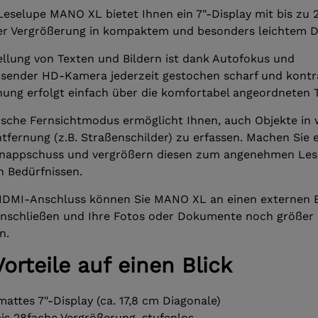
Leselupe MANO XL bietet Ihnen ein 7"-Display mit bis zu 
er Vergrößerung in kompaktem und besonders leichtem D
ellung von Texten und Bildern ist dank Autofokus und
sender HD-Kamera jederzeit gestochen scharf und kontra
nung erfolgt einfach über die komfortabel angeordneten 
ische Fernsichtmodus ermöglicht Ihnen, auch Objekte in
tfernung (z.B. Straßenschilder) zu erfassen. Machen Sie 
hnappschuss und vergrößern diesen zum angenehmen Les
n Bedürfnissen.
DMI-Anschluss können Sie MANO XL an einen externen B
 anschließen und Ihre Fotos oder Dokumente noch größer
n.
Vorteile auf einen Blick
attes 7"-Display (ca. 17,8 cm Diagonale)
bis 28fache Vergrößerung, stufenlos