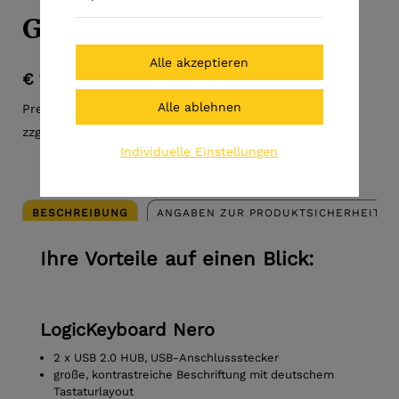
Großbuchstabentastatur
€ 137,95
Preis inkl. MwSt.
zzgl. Versandkosten
Individuelle Einstellungen
BESCHREIBUNG
ANGABEN ZUR PRODUKTSICHERHEIT (G
Ihre Vorteile auf einen Blick:
LogicKeyboard Nero
2 x USB 2.0 HUB, USB-Anschlussstecker
große, kontrastreiche Beschriftung mit deutschem
Tastaturlayout