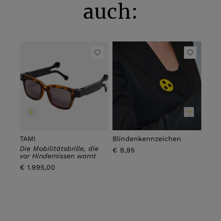
auch:
TAMI
Blindenkennzeichen
Blin
Die Mobilitätsbrille, die
€ 9,95
€ 12
vor Hindernissen warnt
€ 1.995,00