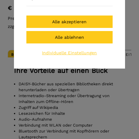
€ 589,00
Preis inkl. MwSt.
zzgl. Versandkosten
Individuelle Einstellungen
BESCHREIBUNG
ANGABEN ZUR PRODUKTSICHERHEIT (G
Ihre Vorteile auf einen Blick
DAISY-Bücher aus speziellen Bibliotheken direkt
herunterladen oder übertragen
Internetradio-Streaming oder Übertragung von
Inhalten zum Offline-Hören
Zugriff auf Wikipedia
Lesezeichen für Inhalte
Audio-Aufnahme
Verbindung mit WLAN oder Computer
Bluetooth zur Verbindung mit Kopfhörern oder
Lautsprechern