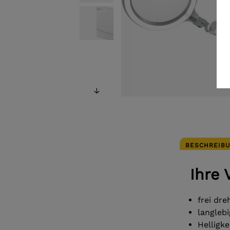
BESCHREIB
Ihre 
frei dr
langleb
Helligk