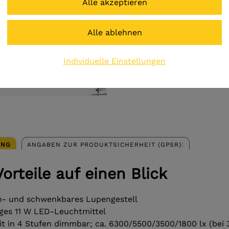
€ 270,00
Preis inkl. MwSt.
zzgl. Versandkosten
Individuelle Einstellungen
UNG
ANGABEN ZUR PRODUKTSICHERHEIT (GPSR):
Vorteile auf einen Blick
eh- und schwenkbares Lupengestell
iges 11 W LED-Leuchtmittel
eit in 4 Stufen dimmbar; ca. 6300/5500/3500/1800 lx (bei